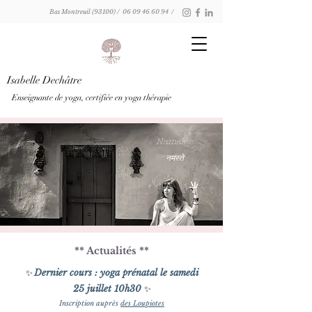
Bas Montreuil (93100) /
06 09 46 60 94
/
Isabelle Dechâtre
Enseignante de yoga, certifiée en yoga thérapie
Namaste
नमस्ते
** Actualités **
Dernier cours : yoga prénatal le samedi
✨
25 juillet 10h30
✨​
Inscription auprès
des Loupiotes