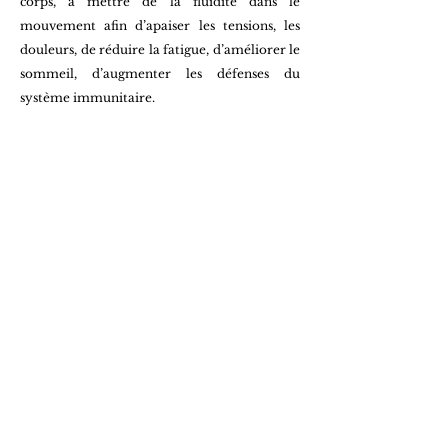
corps, à mettre de la fluidité dans le
mouvement afin d’apaiser les tensions, les
douleurs, de réduire la fatigue, d’améliorer le
sommeil, d’augmenter les défenses du
système immunitaire.
Quels sont les bénéfices observés ?
ॐ
La prise en charge globale entraîne des
effets positifs dans de très nombreux
domaines de la santé de la lombalgie
chronique
à l’anxiété en passant par les troubles
métaboliques, respiratoires, …
ॐ
Le corps, les émotions, les pensées et
croyances interagissant en permanence, en
agissant sur l’un de ces points, c’est tout
l’organisme qui en bénéficie.
ॐ
A condition d’une pratique régulière et
progressive